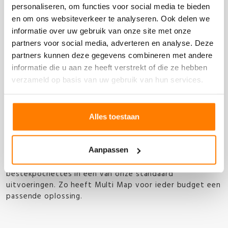
personaliseren, om functies voor social media te bieden
Productomschrijving
en om ons websiteverkeer te analyseren. Ook delen we
informatie over uw gebruik van onze site met onze
Airlaid pochettes voor een
partners voor social media, adverteren en analyse. Deze
partners kunnen deze gegevens combineren met andere
aantrekkelijke prijs
informatie die u aan ze heeft verstrekt of die ze hebben
verzameld op basis van uw gebruik van hun services.
In onze webshop kunt u met het grootste gemak uw
airlaid bestekpochettes bestellen in allerlei kleuren en
Alles toestaan
uitvoeringen. De prijs van deze airlaid pochettes? Dat
hangt helemaal af van uw wensen. Wilt u de airlaid
pochettes bijvoorbeeld laten bedrukken met uw logo,
Aanpassen
(bedrijfs)naam of een andere tekst? Dan verschilt de
prijs van wanneer u kiest voor de airlaid
bestekpochettes in een van onze standaard
uitvoeringen. Zo heeft Multi Map voor ieder budget een
passende oplossing.