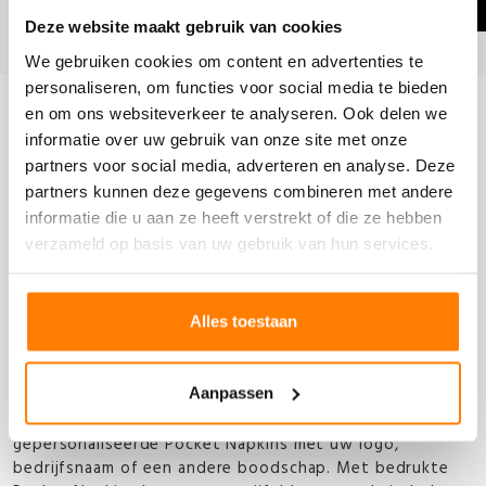
BEKIJK PRIJSLIJST
Deze website maakt gebruik van cookies
We gebruiken cookies om content en advertenties te
personaliseren, om functies voor social media te bieden
en om ons websiteverkeer te analyseren. Ook delen we
Productomschrijving
informatie over uw gebruik van onze site met onze
partners voor social media, adverteren en analyse. Deze
Pocket napkins bedrukken
partners kunnen deze gegevens combineren met andere
informatie die u aan ze heeft verstrekt of die ze hebben
in uw huisstijl
verzameld op basis van uw gebruik van hun services.
Bij Multi Map kunt u Pocket Napkins bestellen in
Alles toestaan
verschillende kleuren en materialen. Gaat uw voorkeur
uit naar pocket napkins die niet alleen qua kleur, maar
ook in naam en logo helemaal de stijl van uw bedrijf
Aanpassen
weerspiegelen? Dan kunt u uw Pocket Napkins natuurlijk
laten bedrukken door Multi Map. Wat dacht u van
gepersonaliseerde Pocket Napkins met uw logo,
bedrijfsnaam of een andere boodschap. Met bedrukte