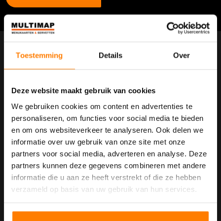
Multi Map
Toestemming
Details
Over
Gent, Brussel, Antwerpen, Hasselt, Venray (NL)
+32 (0)800 70980
Deze website maakt gebruik van cookies
info@multimap.be
We gebruiken cookies om content en advertenties te
personaliseren, om functies voor social media te bieden
en om ons websiteverkeer te analyseren. Ook delen we
Maatwerk
informatie over uw gebruik van onze site met onze
partners voor social media, adverteren en analyse. Deze
Referenties
partners kunnen deze gegevens combineren met andere
Tafelaankleding kopen
informatie die u aan ze heeft verstrekt of die ze hebben
verzameld op basis van uw gebruik van hun services.
Tafelaankleding met eigen logo
Menukaarten kopen