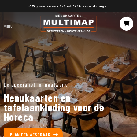
Wij scoren een 9.4 uit 1256 beoordelingen
MENU
Dé specialist in maatwerk
Menukaarten en
tafelaankleding voor de
Horeca
PLAN EEN AFSPRAAK