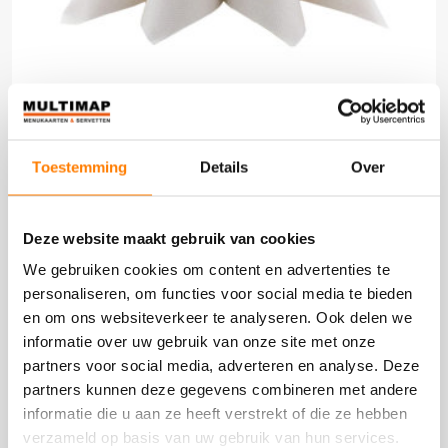
SERVET AIRLAID LIGHT 24X24CM UNI PEBBLESTONE
Toestemming
Details
Over
vanaf
€82,00
PRODUCT BEKIJKEN
Deze website maakt gebruik van cookies
We gebruiken cookies om content en advertenties te
personaliseren, om functies voor social media te bieden
DOOS 300 STUKS
en om ons websiteverkeer te analyseren. Ook delen we
informatie over uw gebruik van onze site met onze
partners voor social media, adverteren en analyse. Deze
partners kunnen deze gegevens combineren met andere
informatie die u aan ze heeft verstrekt of die ze hebben
verzameld op basis van uw gebruik van hun services.