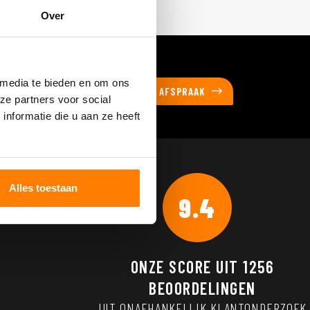
Over
ESGESPREK
 media te bieden en om ons
PLAN EEN AFSPRAAK
ze partners voor social
nformatie die u aan ze heeft
Alles toestaan
9.4
ONZE SCORE UIT
1256
BEOORDELINGEN
UIT ONAFHANKELIJK KLANTONDERZOEK