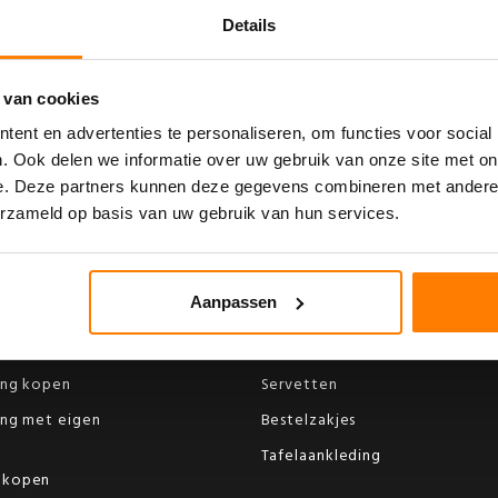
Details
 van cookies
S VOOR EEN VRIJBLIJVEND ADVI
ent en advertenties te personaliseren, om functies voor social
. Ook delen we informatie over uw gebruik van onze site met on
e. Deze partners kunnen deze gegevens combineren met andere i
erzameld op basis van uw gebruik van hun services.
k
Webshop
Aanpassen
Menukaarten
ing kopen
Servetten
ing met eigen
Bestelzakjes
Tafelaankleding
 kopen