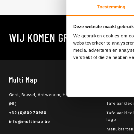
Toestemming
Deze website maakt gebruik
WIJ KOMEN GRAAG BIJ U LANG
We gebruiken cookies om cont
websiteverkeer te analyseren
media, adverteren en analys
verstrekt of die ze hebben v
Multi Map
Maatwer
Referenties
Gent, Brussel, Antwerpen, Hasselt, Venray
Tafelaankled
(NL)
+32 (0)800 70980
Tafelaankled
logo
info@multimap.be
Menukaarten