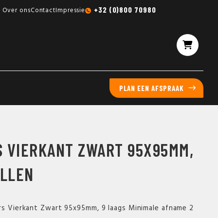
Gratis sampleboxen mogelijk
+32 (0)800 70980
Over ons
Contact
Impressie
PLAN EEN AFSPRAAK
 VIERKANT ZWART 95X95MM,
ELLEN
rs Vierkant Zwart 95x95mm, 9 laags Minimale afname 2