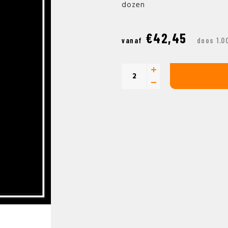
dozen
€42,45
vanaf
doos 1.0