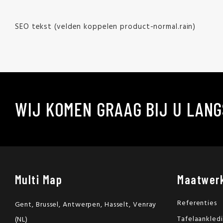
SEO tekst (velden koppelen product-normal.rain)
WIJ KOMEN GRAAG BIJ U LANG
Multi Map
Maatwer
Referenties
Gent, Brussel, Antwerpen, Hasselt, Venray
Tafelaankled
(NL)