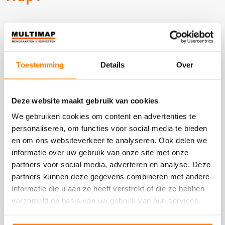
Multi Map onderscheidt zich op deze vier punten:
Toestemming
Details
Over
Al onze producten zijn van de
hoogste kwaliteit
.
We blijven ons richten op
innovatie
, zodat we onze
klanten altijd de mooiste nieuwe producten kunnen
Deze website maakt gebruik van cookies
aanbieden.
We gebruiken cookies om content en advertenties te
Multi Map is
flexibel
en denkt graag met u mee
personaliseren, om functies voor social media te bieden
en om ons websiteverkeer te analyseren. Ook delen we
over een oplossing op maat.
informatie over uw gebruik van onze site met onze
We doen er alles aan om de
beste service
te
partners voor social media, adverteren en analyse. Deze
bieden aan onze klanten. Dat betekent dat wij pas
partners kunnen deze gegevens combineren met andere
tevreden zijn wanneer u dat ook bent!
informatie die u aan ze heeft verstrekt of die ze hebben
verzameld op basis van uw gebruik van hun services.