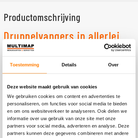
Productomschrijving
Druppelvangers in allerlei
soorten, maten en kleuren
Toestemming
Details
Over
De gepersonaliseerde druppelvangers van Multi Map
bieden u een ruime keuze, zowel op het gebied van
afmetingen als qua vorm, kleur en materiaal. En doordat
ze eenvoudig aangepast kunnen worden aan uw wensen,
Deze website maakt gebruik van cookies
heeft u bij ons altijd de druppelvanger die bij uw
We gebruiken cookies om content en advertenties te
huisstijl en uw persoonlijke voorkeuren past. Laat uw
personaliseren, om functies voor social media te bieden
druppelvangers dus bedrukken door onze professionals,
en om ons websiteverkeer te analyseren. Ook delen we
zodat u uw koffie, thee en andere drankjes stijlvol aan
informatie over uw gebruik van onze site met onze
uw gasten kunt serveren.
partners voor social media, adverteren en analyse. Deze
partners kunnen deze gegevens combineren met andere