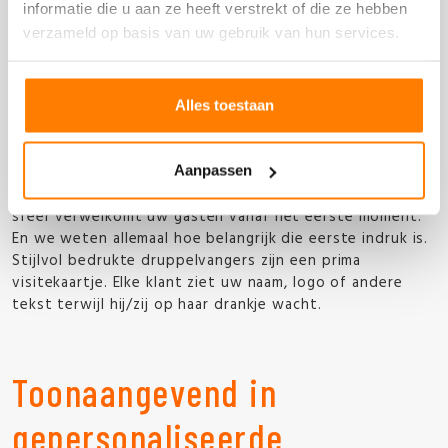
informatie die u aan ze heeft verstrekt of die ze hebben
De voordelen van bedrukte
verzameld op basis van uw gebruik van hun services.
tafelaankleding
Alles toestaan
Druppelvangers zijn één van de vele voorbeelden op het
gebied van tafelaankleding. Het laten bedrukken van uw
tafelaankleding biedt een aantal voordelen. Welke? Dat
Aanpassen
leest u hieronder: Een nette, uniforme en vriendelijke
sfeer verwelkomt uw gasten vanaf het eerste moment.
En we weten allemaal hoe belangrijk die eerste indruk is.
Stijlvol bedrukte druppelvangers zijn een prima
visitekaartje. Elke klant ziet uw naam, logo of andere
tekst terwijl hij/zij op haar drankje wacht.
Toonaangevend in
gepersonaliseerde