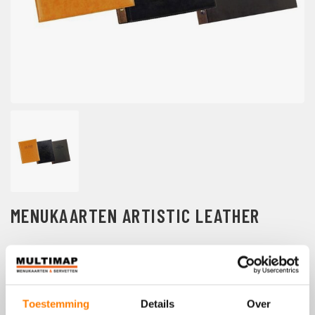
MENUKAARTEN ARTISTIC LEATHER
MAAK EEN AFSPRAAK
Bel ons op +32 (0)800 70980
Toestemming
Details
Over