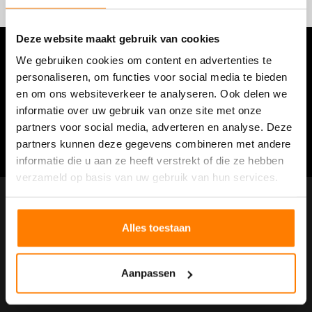
Deze website maakt gebruik van cookies
WIJ KOMEN GRAAG BIJ U LANGS VOOR EEN
We gebruiken cookies om content en advertenties te
VRIJBLIJVEND ADVIESGESPREK
personaliseren, om functies voor social media te bieden
en om ons websiteverkeer te analyseren. Ook delen we
informatie over uw gebruik van onze site met onze
partners voor social media, adverteren en analyse. Deze
PLAN EEN AFSPRAAK
partners kunnen deze gegevens combineren met andere
informatie die u aan ze heeft verstrekt of die ze hebben
verzameld op basis van uw gebruik van hun services.
Multi Map
Alles toestaan
Gent, Brussel, Antwerpen, Hasselt, Venray (NL)
+32 (0)800 70980
Aanpassen
info@multimap.be