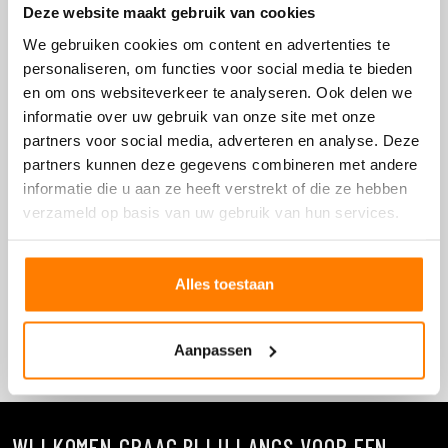
Deze website maakt gebruik van cookies
De binnenzijden bestaan uit gelamineerde
We gebruiken cookies om content en advertenties te
kartonnen inschuifkaders. Deze menukaart is
personaliseren, om functies voor social media te bieden
verkrijgbaar tot maximaal 10 pagina's.
en om ons websiteverkeer te analyseren. Ook delen we
Materiaal gelamineerd karton.
informatie over uw gebruik van onze site met onze
partners voor social media, adverteren en analyse. Deze
Formaten A4E, A4, A4 landscape, A5, A5 landscape,
partners kunnen deze gegevens combineren met andere
vierkant, & A4 smal
informatie die u aan ze heeft verstrekt of die ze hebben
Opdruk pregen of zeefdruk.
verzameld op basis van uw gebruik van hun services.
Alles toestaan
MAAK EEN AFSPRAAK
Bel ons op +32 (0)800 70980
Aanpassen
WIJ KOMEN GRAAG BIJ U LANGS VOOR EEN