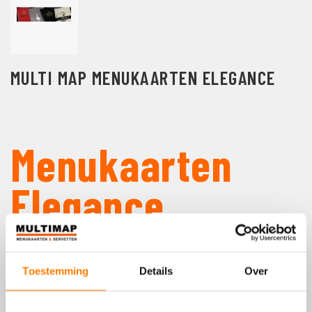
MULTI MAP MENUKAARTEN ELEGANCE
Menukaarten
Elegance
De menukaarten Elegance zijn menukaarten
Toestemming
Details
Over
vervaardigd van dubbelzijdig gelamineerd karton
(met linnenstructuur).