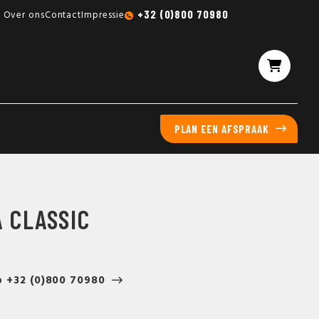
Gratis sampleboxen mogelijk
+32 (0)800 70980
Over ons
Contact
Impressie
PLAN EEN AFSPRAAK
 CLASSIC
p +32 (0)800 70980