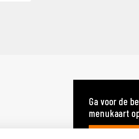
Ga voor de be
menukaart o
MENUKAARTEN OP MA