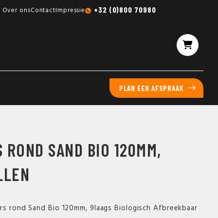
Gratis sampleboxen mogelijk
+32 (0)800 70980
Over ons
Contact
Impressie
PLAN EEN AFSPRAAK
 ROND SAND BIO 120MM,
LLEN
rs rond Sand Bio 120mm, 9laags Biologisch Afbreekbaar