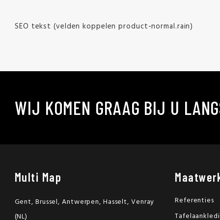
SEO tekst (velden koppelen product-normal.rain)
WIJ KOMEN GRAAG BIJ U LANG
Multi Map
Maatwer
Referenties
Gent, Brussel, Antwerpen, Hasselt, Venray
Tafelaankled
(NL)