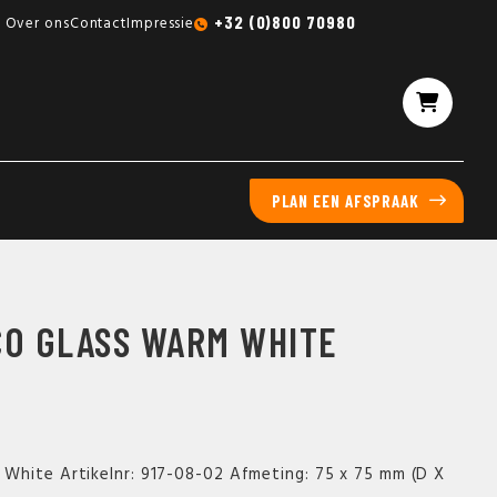
Gratis sampleboxen mogelijk
+32 (0)800 70980
Over ons
Contact
Impressie
PLAN EEN AFSPRAAK
CO GLASS WARM WHITE
White Artikelnr: 917-08-02 Afmeting: 75 x 75 mm (D X