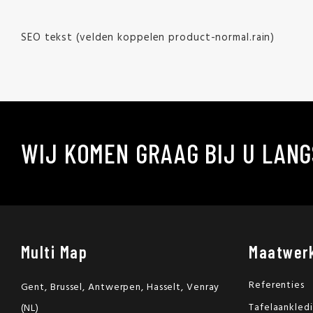
SEO tekst (velden koppelen product-normal.rain)
WIJ KOMEN GRAAG BIJ U LANG
Multi Map
Maatwer
Referenties
Gent, Brussel, Antwerpen, Hasselt, Venray
Tafelaankled
(NL)