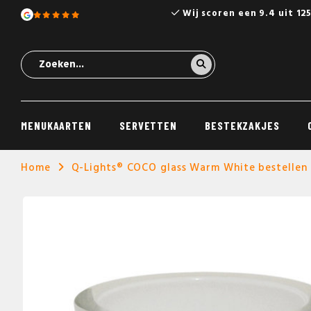
Wij scoren een 9.4 uit 12
MENUKAARTEN
SERVETTEN
BESTEKZAKJES
Home
Q-Lights® COCO glass Warm White bestellen