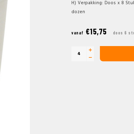
H) Verpakking: Doos x 8 Stu
dozen
€15,75
vanaf
doos 6 st