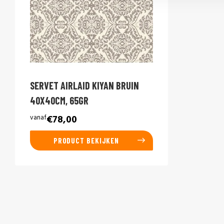
SERVET AIRLAID KIYAN BRUIN
40X40CM, 65GR
vanaf
€78,00
PRODUCT BEKIJKEN