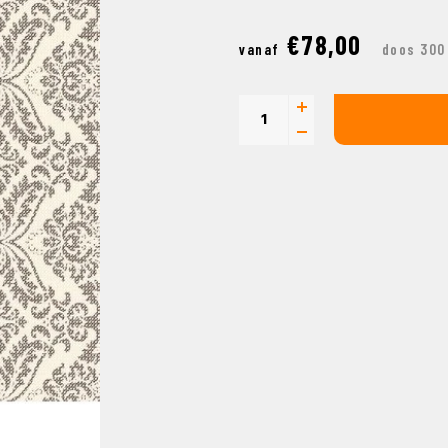
€78,00
vanaf
doos 300