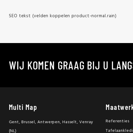
SEO tekst (velden koppelen product-normal.rain)
WIJ KOMEN GRAAG BIJ U LANG
Multi Map
Maatwer
Referenties
Gent, Brussel, Antwerpen, Hasselt, Venray
Tafelaankled
(NL)