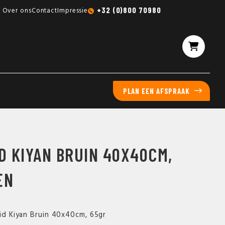
Gratis sampleboxen mogelijk
+32 (0)800 70980
Over ons
Contact
Impressie
PLAN EEN AFSPRAAK
D KIYAN BRUIN 40X40CM,
EN
aid Kiyan Bruin 40x40cm, 65gr