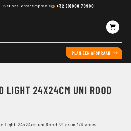
Gratis sampleboxen mogelijk
+32 (0)800 70980
Over ons
Contact
Impressie
PLAN EEN AFSPRAAK
D LIGHT 24X24CM UNI ROOD
laid Light 24x24cm uni Rood 55 gram 1/4 vouw