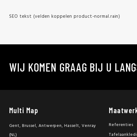
SEO tekst (velden koppelen product-normal.rain)
WIJ KOMEN GRAAG BIJ U LANG
Multi Map
Maatwer
Referenties
Gent, Brussel, Antwerpen, Hasselt, Venray
Tafelaankled
(NL)