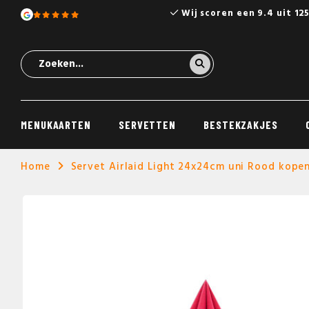
Wij scoren een 9.4 uit 12
MENUKAARTEN
SERVETTEN
BESTEKZAKJES
Home
Servet Airlaid Light 24x24cm uni Rood kope