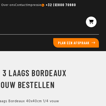
Gratis sampleboxen mogelijk
+32 (0)800 70980
Over ons
Contact
Impressie
PLAN EEN AFSPRAAK
E 3 LAAGS BORDEAUX
VOUW BESTELLEN
 laags Bordeaux 40x40cm 1/4 vouw