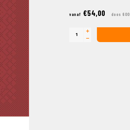
€54,00
vanaf
doos 600