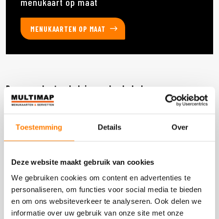
menukaart op maat
MENUKAARTEN OP MAAT
Deze producten heb je eerder bekeken
Toestemming
Details
Over
DOOS 600 STUKS
Deze website maakt gebruik van cookies
We gebruiken cookies om content en advertenties te
personaliseren, om functies voor social media te bieden
en om ons websiteverkeer te analyseren. Ook delen we
informatie over uw gebruik van onze site met onze