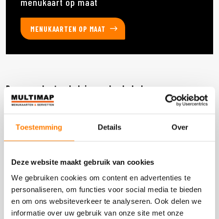
menukaart op maat
MENUKAARTEN OP MAAT
Deze producten heb je eerder bekeken
Toestemming
Details
Over
DOOS 600 STUKS
Deze website maakt gebruik van cookies
We gebruiken cookies om content en advertenties te
personaliseren, om functies voor social media te bieden
en om ons websiteverkeer te analyseren. Ook delen we
informatie over uw gebruik van onze site met onze