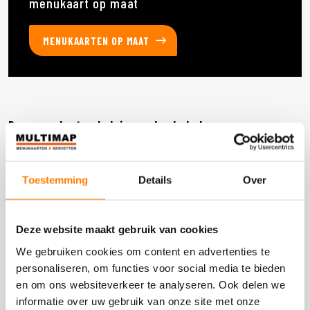
menukaart op maat
MENUKAARTEN OP MAAT
Deze producten heb je eerder bekeken
Toestemming
Details
Over
DOOS 600 STUKS
Deze website maakt gebruik van cookies
We gebruiken cookies om content en advertenties te
personaliseren, om functies voor social media te bieden
en om ons websiteverkeer te analyseren. Ook delen we
informatie over uw gebruik van onze site met onze