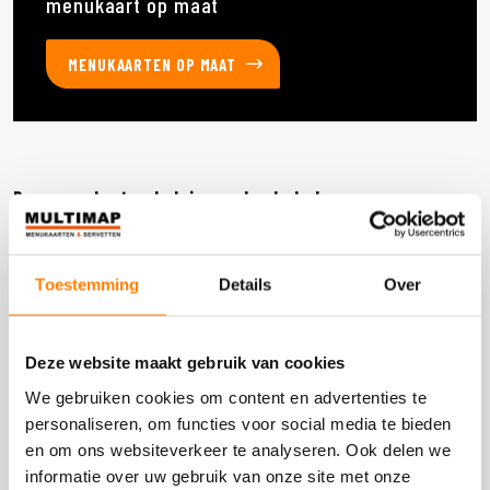
menukaart op maat
MENUKAARTEN OP MAAT
Deze producten heb je eerder bekeken
Toestemming
Details
Over
DOOS 600 STUKS
Deze website maakt gebruik van cookies
We gebruiken cookies om content en advertenties te
personaliseren, om functies voor social media te bieden
en om ons websiteverkeer te analyseren. Ook delen we
informatie over uw gebruik van onze site met onze