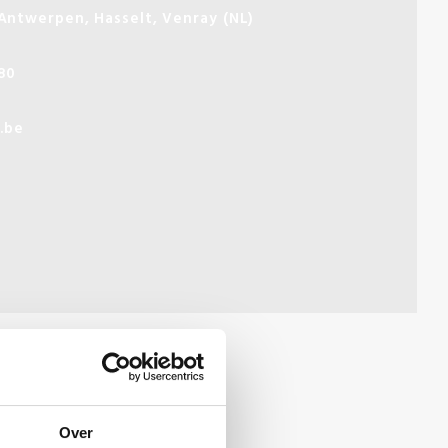
 Antwerpen, Hasselt, Venray (NL)
80
.be
Over