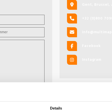
Gent, Brussel,
+32 (0)800 709
info@multimap
Facebook
Instagram
Details