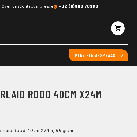
Gratis sampleboxen mogelijk
+32 (0)800 70980
Over ons
Contact
Impressie
PLAN EEN AFSPRAAK
IRLAID ROOD 40CM X24M
 Airlaid Rood 40cm X24m, 65 gram