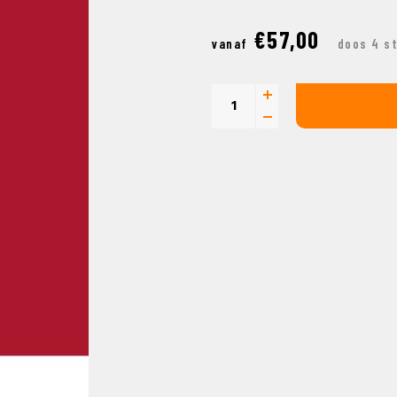
€57,00
vanaf
doos 4 s