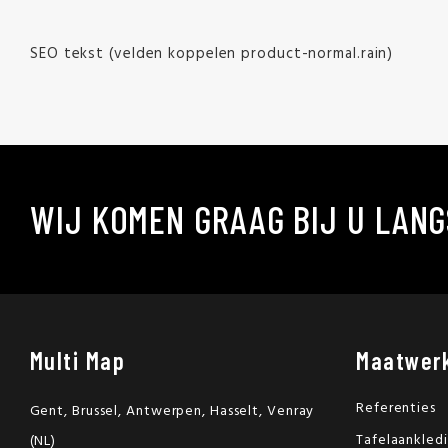
SEO tekst (velden koppelen product-normal.rain)
WIJ KOMEN GRAAG BIJ U LANG
Multi Map
Maatwer
Referenties
Gent, Brussel, Antwerpen, Hasselt, Venray
Tafelaankled
(NL)