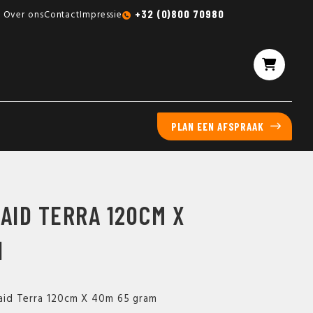
Gratis sampleboxen mogelijk
+32 (0)800 70980
Over ons
Contact
Impressie
PLAN EEN AFSPRAAK
AID TERRA 120CM X
N
rlaid Terra 120cm X 40m 65 gram