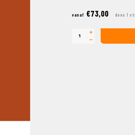
€73,00
vanaf
doos 1 s