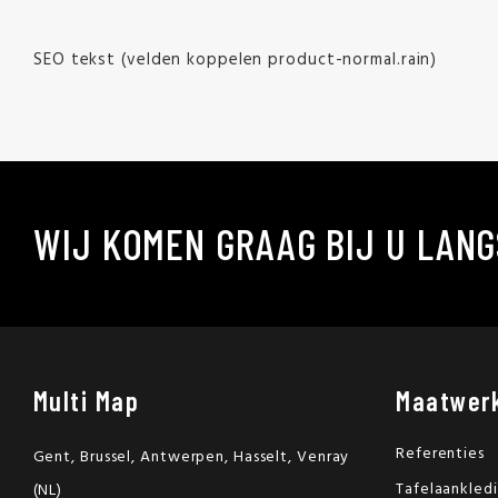
SEO tekst (velden koppelen product-normal.rain)
WIJ KOMEN GRAAG BIJ U LANG
Multi Map
Maatwer
Referenties
Gent, Brussel, Antwerpen, Hasselt, Venray
Tafelaankled
(NL)