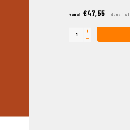
€47,55
vanaf
doos 1 s