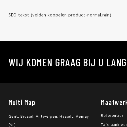
SEO tekst (velden koppelen product-normal.rain)
WIJ KOMEN GRAAG BIJ U LANG
Multi Map
Maatwer
Referenties
Gent, Brussel, Antwerpen, Hasselt, Venray
Tafelaankled
(NL)