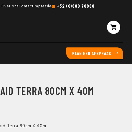
Gratis sampleboxen mogelijk
+32 (0)800 70980
Over ons
Contact
Impressie
PLAN EEN AFSPRAAK
AID TERRA 80CM X 40M
rlaid Terra 80cm X 40m