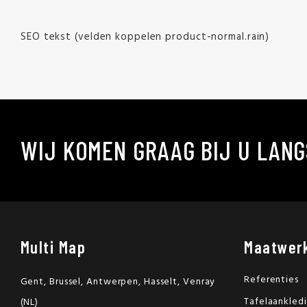
SEO tekst (velden koppelen product-normal.rain)
WIJ KOMEN GRAAG BIJ U LANG
Multi Map
Maatwer
Referenties
Gent, Brussel, Antwerpen, Hasselt, Venray
Tafelaankled
(NL)