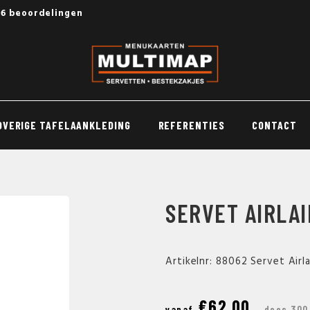
56 beoordelingen
OVERIGE TAFELAANKLEDING
REFERENTIES
CONTACT
SERVET AIRLA
Artikelnr: 88062 Servet Air
€62,00
vanaf
doos 300