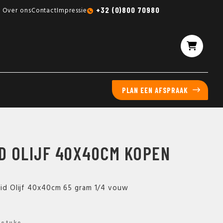
Gratis sampleboxen mogelijk
+32 (0)800 70980
Over ons
Contact
Impressie
PLAN EEN AFSPRAAK
ID OLIJF 40X40CM KOPEN
laid Olijf 40x40cm 65 gram 1/4 vouw
 stuks